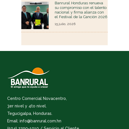
Banrural Honduras renueva
su compromiso con el talento
nacional y firma alianza con
el Festival de la Canción 2026
15 julio, 2026
Centro Comercial Novacentro,
3er nivel y 4to nivel.
Tegucigalpa, Honduras.
Email: info@banrural.com.hn
(504) 2290-1010 / Servicio al Cliente