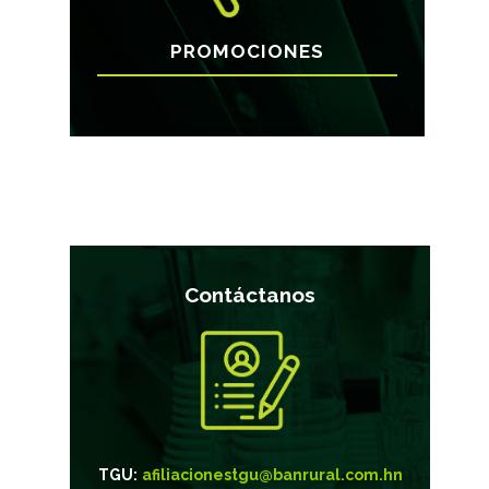
PROMOCIONES
Contáctanos
TGU:
afiliacionestgu@banrural.com.hn