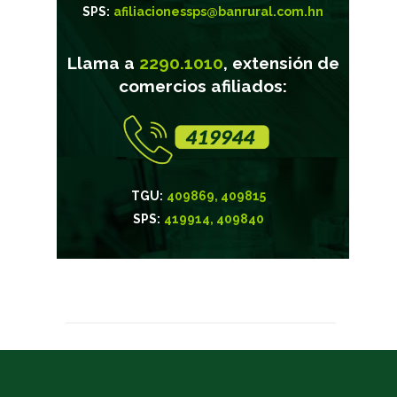
SPS:
afiliacionessps@banrural.com.hn
Llama a
2290.1010
, extensión de
comercios afiliados:
TGU:
409869, 409815
SPS:
419914, 409840