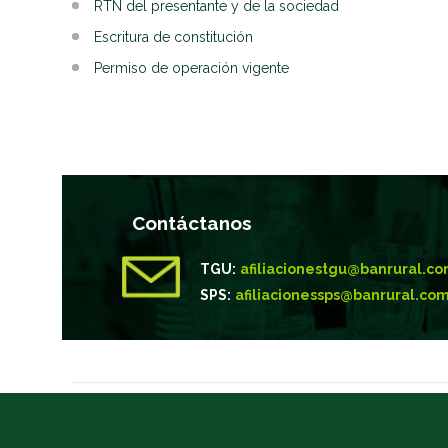
RTN del presentante y de la sociedad
Escritura de constitución
Permiso de operación vigente
Contáctanos
TGU:
afiliacionestgu@banrural.c
SPS:
afiliacionessps@banrural.co