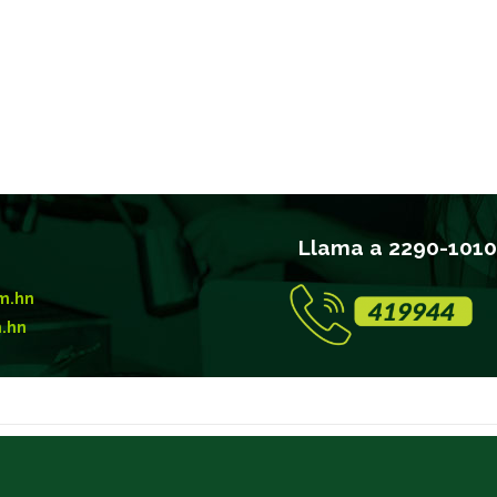
Llama a 2290-1010,
om.hn
m.hn