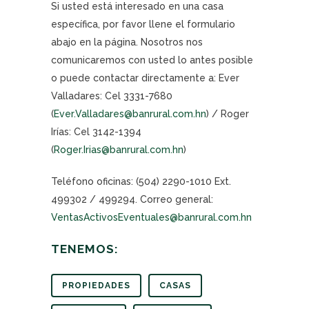
Si usted está interesado en una casa
específica, por favor llene el formulario
abajo en la página. Nosotros nos
comunicaremos con usted lo antes posible
o puede contactar directamente a: Ever
Valladares: Cel 3331-7680
(
Ever.Valladares@banrural.com.hn
) / Roger
Irías: Cel 3142-1394
(
Roger.Irias@banrural.com.hn
)
Teléfono oficinas: (504) 2290-1010 Ext.
499302 / 499294. Correo general:
VentasActivosEventuales@banrural.com.hn
TENEMOS:
PROPIEDADES
CASAS