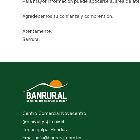
Para mayor información puede abocarse al área de atenc
Agradecemos su confianza y comprensión.
Atentamente,
Banrural
Centro Comercial Novacentro,
3er nivel y 4to nivel.
Tegucigalpa, Honduras.
Email: info@banrural.com.hn