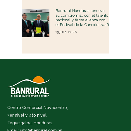
Banrural Honduras renueva
su compromiso con el talento
nacional y firma alianza con
el Festival de la Canción 2026
15 julio, 2026
Centro Comercial Novacentro,
3er nivel y 4to nivel.
Tegucigalpa, Honduras.
Email: info@banrural.com.hn