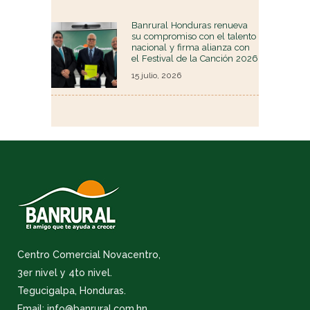
Banrural Honduras renueva
su compromiso con el talento
nacional y firma alianza con
el Festival de la Canción 2026
15 julio, 2026
Centro Comercial Novacentro,
3er nivel y 4to nivel.
Tegucigalpa, Honduras.
Email: info@banrural.com.hn