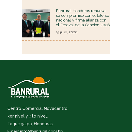
Banrural Honduras renueva
su compromiso con el talento
nacional y firma alianza con
el Festival de la Canción 2026
15 julio, 2026
Centro Comercial Novacentro,
3er nivel y 4to nivel.
Tegucigalpa, Honduras.
Email: info@banrural.com.hn