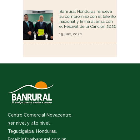
Banrural Honduras renueva
su compromiso con el talento
nacional y firma alianza con
el Festival de la Canción 2026
15 julio, 2026
Centro Comercial Novacentro,
3er nivel y 4to nivel.
Tegucigalpa, Honduras.
Email: info@banrural.com.hn