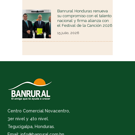
Banrural Honduras renueva
su compromiso con el talento
nacional y firma alianza con
el Festival de la Canción 2026
15 julio, 2026
Centro Comercial Novacentro,
3er nivel y 4to nivel.
Tegucigalpa, Honduras.
Email: info@banrural.com.hn