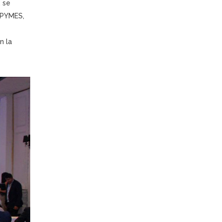
 se
s PYMES,
n la