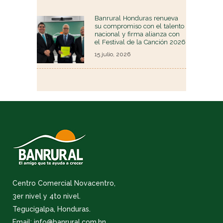
Banrural Honduras renueva
su compromiso con el talento
nacional y firma alianza con
el Festival de la Canción 2026
15 julio, 2026
Centro Comercial Novacentro,
3er nivel y 4to nivel.
Tegucigalpa, Honduras.
Email: info@banrural.com.hn