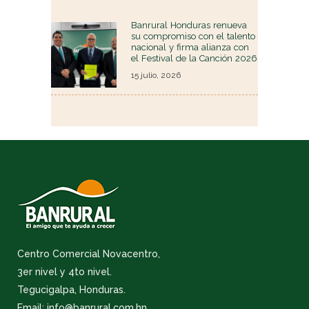
Banrural Honduras renueva
su compromiso con el talento
nacional y firma alianza con
el Festival de la Canción 2026
15 julio, 2026
Centro Comercial Novacentro,
3er nivel y 4to nivel.
Tegucigalpa, Honduras.
Email: info@banrural.com.hn