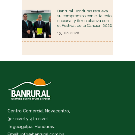
Banrural Honduras renueva
su compromiso con el talento
nacional y firma alianza con
el Festival de la Canción 2026
15 julio, 2026
Centro Comercial Novacentro,
3er nivel y 4to nivel.
Tegucigalpa, Honduras.
Email: info@banrural.com.hn