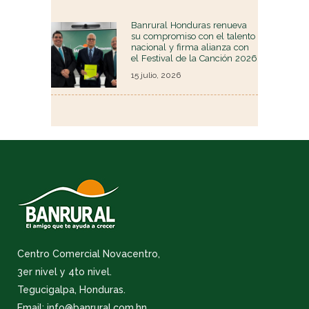
Banrural Honduras renueva
su compromiso con el talento
nacional y firma alianza con
el Festival de la Canción 2026
15 julio, 2026
Centro Comercial Novacentro,
3er nivel y 4to nivel.
Tegucigalpa, Honduras.
Email: info@banrural.com.hn