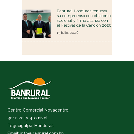
Banrural Honduras renueva
su compromiso con el talento
nacional y firma alianza con
el Festival de la Canción 2026
15 julio, 2026
Centro Comercial Novacentro,
3er nivel y 4to nivel.
Tegucigalpa, Honduras.
Email: info@banrural.com.hn