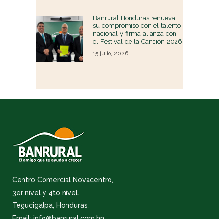
Banrural Honduras renueva
su compromiso con el talento
nacional y firma alianza con
el Festival de la Canción 2026
15 julio, 2026
Centro Comercial Novacentro,
3er nivel y 4to nivel.
Tegucigalpa, Honduras.
Email: info@banrural.com.hn