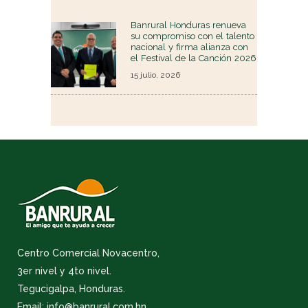
Banrural Honduras renueva
su compromiso con el talento
nacional y firma alianza con
el Festival de la Canción 2026
15 julio, 2026
Centro Comercial Novacentro,
3er nivel y 4to nivel.
Tegucigalpa, Honduras.
Email: info@banrural.com.hn