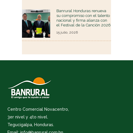
Banrural Honduras renueva
su compromiso con el talento
nacional y firma alianza con
el Festival de la Canción 2026
15 julio, 2026
Centro Comercial Novacentro,
3er nivel y 4to nivel.
Tegucigalpa, Honduras.
Email: info@banrural.com.hn