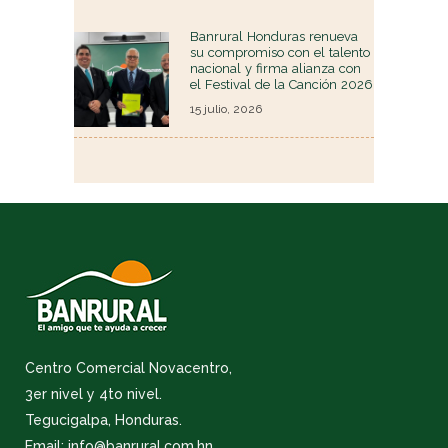
Banrural Honduras renueva
su compromiso con el talento
nacional y firma alianza con
el Festival de la Canción 2026
15 julio, 2026
Centro Comercial Novacentro,
3er nivel y 4to nivel.
Tegucigalpa, Honduras.
Email: info@banrural.com.hn