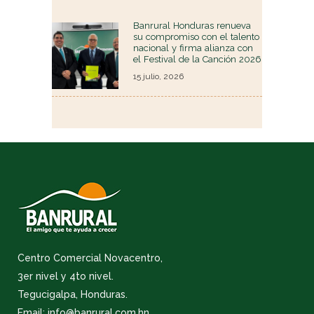
Banrural Honduras renueva
su compromiso con el talento
nacional y firma alianza con
el Festival de la Canción 2026
15 julio, 2026
Centro Comercial Novacentro,
3er nivel y 4to nivel.
Tegucigalpa, Honduras.
Email: info@banrural.com.hn