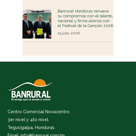
Banrural Honduras renueva
su compromiso con el talento
nacional y firma alianza con
el Festival de la Canción 2026
15 julio, 2026
Centro Comercial Novacentro,
3er nivel y 4to nivel.
Tegucigalpa, Honduras.
Email: info@banrural.com.hn