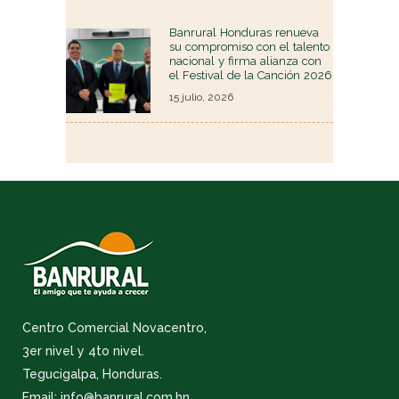
Banrural Honduras renueva
su compromiso con el talento
nacional y firma alianza con
el Festival de la Canción 2026
15 julio, 2026
Centro Comercial Novacentro,
3er nivel y 4to nivel.
Tegucigalpa, Honduras.
Email: info@banrural.com.hn