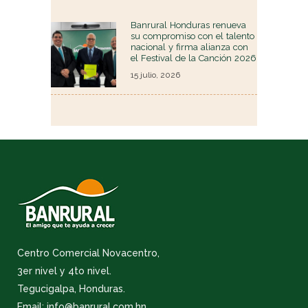
Banrural Honduras renueva
su compromiso con el talento
nacional y firma alianza con
el Festival de la Canción 2026
15 julio, 2026
Centro Comercial Novacentro,
3er nivel y 4to nivel.
Tegucigalpa, Honduras.
Email: info@banrural.com.hn