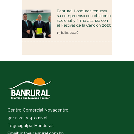
Banrural Honduras renueva
su compromiso con el talento
nacional y firma alianza con
el Festival de la Canción 2026
15 julio, 2026
Centro Comercial Novacentro,
3er nivel y 4to nivel.
Tegucigalpa, Honduras.
Email: info@banrural.com.hn