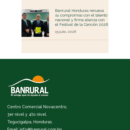
Banrural Honduras renueva
su compromiso con el talento
nacional y firma alianza con
el Festival de la Canción 2026
15 julio, 2026
Centro Comercial Novacentro,
3er nivel y 4to nivel.
Tegucigalpa, Honduras.
Email: info@banrural.com.hn