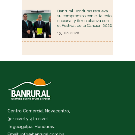
Banrural Honduras renueva
su compromiso con el talento
nacional y firma alianza con
el Festival de la Canción 2026
15 julio, 2026
Centro Comercial Novacentro,
3er nivel y 4to nivel.
Tegucigalpa, Honduras.
Email: info@banrural.com.hn