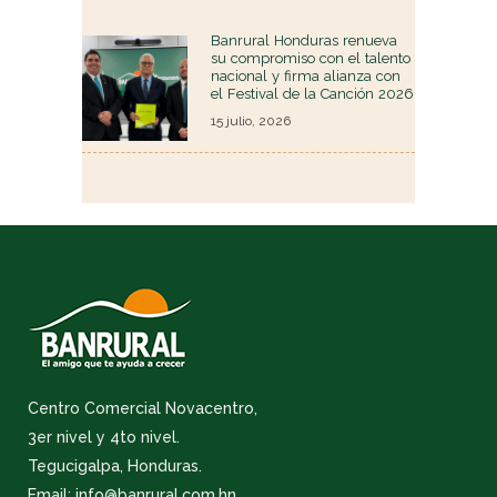
Banrural Honduras renueva
su compromiso con el talento
nacional y firma alianza con
el Festival de la Canción 2026
15 julio, 2026
Centro Comercial Novacentro,
3er nivel y 4to nivel.
Tegucigalpa, Honduras.
Email: info@banrural.com.hn