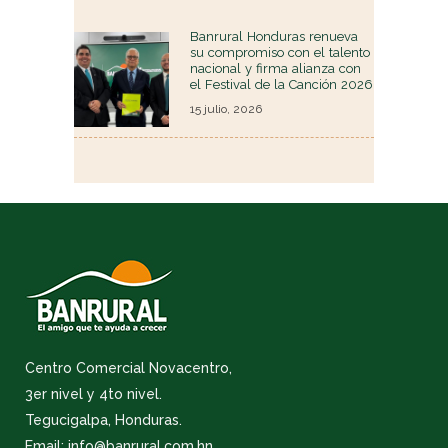
Banrural Honduras renueva
su compromiso con el talento
nacional y firma alianza con
el Festival de la Canción 2026
15 julio, 2026
Centro Comercial Novacentro,
3er nivel y 4to nivel.
Tegucigalpa, Honduras.
Email: info@banrural.com.hn