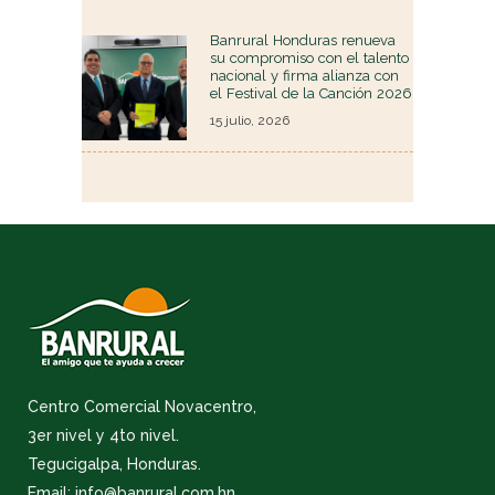
Banrural Honduras renueva
su compromiso con el talento
nacional y firma alianza con
el Festival de la Canción 2026
15 julio, 2026
Centro Comercial Novacentro,
3er nivel y 4to nivel.
Tegucigalpa, Honduras.
Email: info@banrural.com.hn