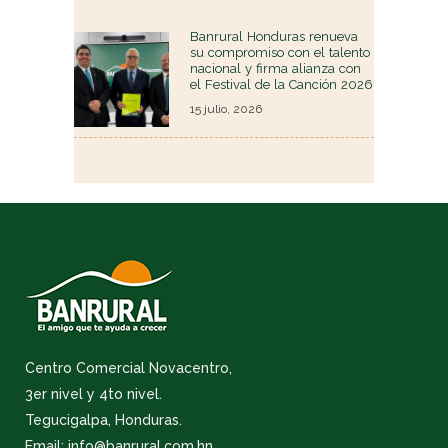
Banrural Honduras renueva
su compromiso con el talento
nacional y firma alianza con
el Festival de la Canción 2026
15 julio, 2026
Centro Comercial Novacentro,
3er nivel y 4to nivel.
Tegucigalpa, Honduras.
Email: info@banrural.com.hn