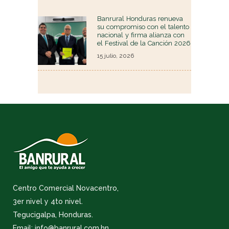
Banrural Honduras renueva
su compromiso con el talento
nacional y firma alianza con
el Festival de la Canción 2026
15 julio, 2026
Centro Comercial Novacentro,
3er nivel y 4to nivel.
Tegucigalpa, Honduras.
Email: info@banrural.com.hn