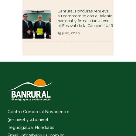
Banrural Honduras renueva
su compromiso con el talento
nacional y firma alianza con
el Festival de la Canción 2026
15 julio, 2026
Centro Comercial Novacentro,
3er nivel y 4to nivel.
Tegucigalpa, Honduras.
Email: info@banrural.com.hn