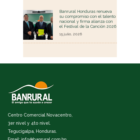
Banrural Honduras renueva
su compromiso con el talento
nacional y firma alianza con
el Festival de la Canción 2026
15 julio, 2026
Centro Comercial Novacentro,
3er nivel y 4to nivel.
Tegucigalpa, Honduras.
Email: info@banrural.com.hn