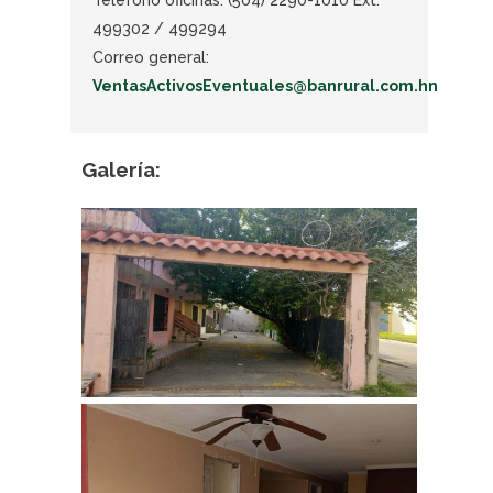
Teléfono oficinas: (504) 2290-1010 Ext.
499302 / 499294
Correo general:
VentasActivosEventuales@banrural.com.hn
Galería: