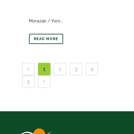
Morazán / Yoro...
READ MORE
1
2
3
4
5