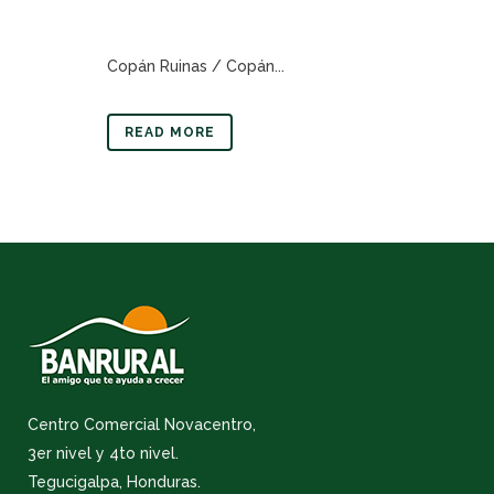
Copán Ruinas / Copán...
READ MORE
Centro Comercial Novacentro,
3er nivel y 4to nivel.
Tegucigalpa, Honduras.