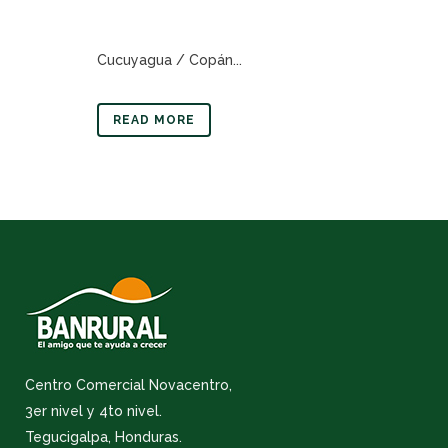
Cucuyagua / Copán...
READ MORE
Centro Comercial Novacentro,
3er nivel y 4to nivel.
Tegucigalpa, Honduras.