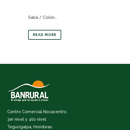
Sabá / Colón...
READ MORE
Centro Comercial Novacentro,
3er nivel y 4to nivel.
Tegucigalpa, Honduras.