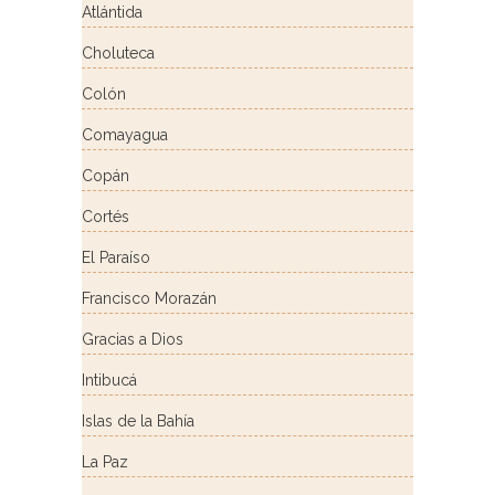
Atlántida
Choluteca
Colón
Comayagua
Copán
Cortés
El Paraíso
Francisco Morazán
Gracias a Dios
Intibucá
Islas de la Bahía
La Paz