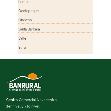
Lempira
Ocotepeque
Olancho
Santa Bárbara
Valle
Yoro
Centro Comercial Novacentro,
3er nivel y 4to nivel.