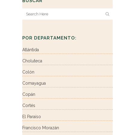
BUSCAR
POR DEPARTAMENTO:
Atlántida
Choluteca
Colón
Comayagua
Copán
Cortés
El Paraíso
Francisco Morazán