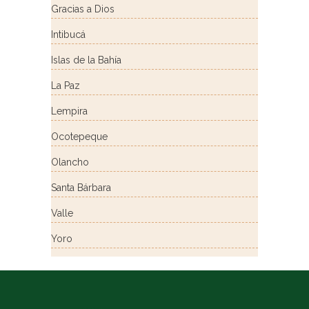
Gracias a Dios
Intibucá
Islas de la Bahía
La Paz
Lempira
Ocotepeque
Olancho
Santa Bárbara
Valle
Yoro