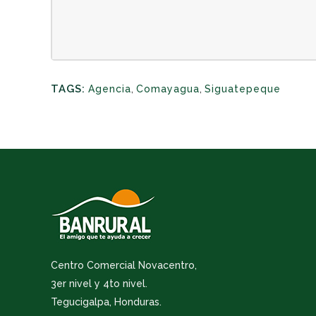
TAGS:
Agencia
,
Comayagua
,
Siguatepeque
Centro Comercial Novacentro,
3er nivel y 4to nivel.
Tegucigalpa, Honduras.