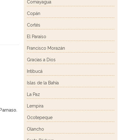
Comayagua
Copán
Cortés
El Paraíso
Francisco Morazán
Gracias a Dios
Intibucá
Islas de la Bahía
La Paz
Lempira
 Parnaso
.
Ocotepeque
Olancho