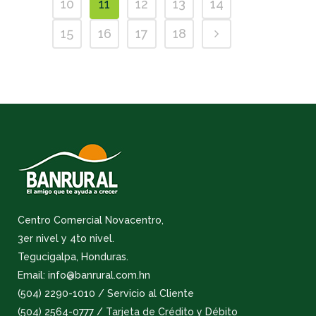
10
11
12
13
14
15
16
17
18
Centro Comercial Novacentro,
3er nivel y 4to nivel.
Tegucigalpa, Honduras.
Email: info@banrural.com.hn
(504) 2290-1010 / Servicio al Cliente
(504) 2564-0777 / Tarjeta de Crédito y Débito