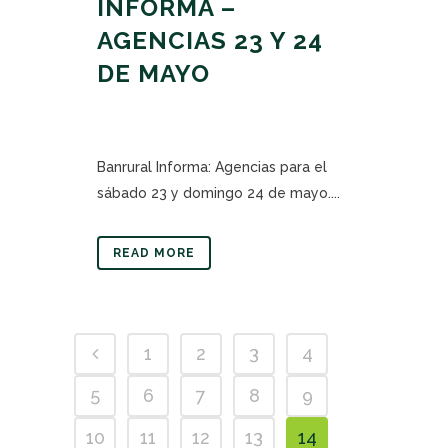
INFORMA –
AGENCIAS 23 Y 24
DE MAYO
Banrural Informa: Agencias para el
sábado 23 y domingo 24 de mayo....
READ MORE
1
2
3
4
5
6
7
8
9
10
11
12
13
14