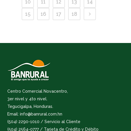
10
11
12
13
14
15
16
17
18
Centro Comercial Novacentro,
3er nivel y 4to nivel.
Tegucigalpa, Honduras.
Email: info@banrural.com.hn
(504) 2290-1010 / Servicio al Cliente
(504) 2564-0777 / Tarjeta de Crédito y Débito