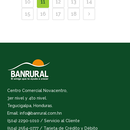
10
11
12
13
14
15
16
17
18
Centro Comercial Novacentro,
3er nivel y 4to nivel.
Tegucigalpa, Honduras.
Email: info@banrural.com.hn
(504) 2290-1010 / Servicio al Cliente
(504) 2564-0777 / Tarjeta de Crédito y Débito