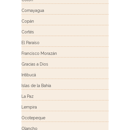
Comayagua
Copán
Cortés
El Paraíso
Francisco Morazán
Gracias a Dios
Intibucá
Islas de la Bahía
La Paz
Lempira
Ocotepeque
Olancho