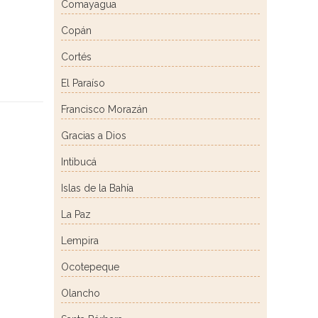
Comayagua
Copán
Cortés
El Paraíso
Francisco Morazán
Gracias a Dios
Intibucá
Islas de la Bahía
La Paz
Lempira
Ocotepeque
Olancho