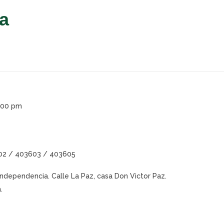
a
4:00 pm
602 / 403603 / 403605
 Independencia.
Calle La Paz, casa Don Victor Paz.
.