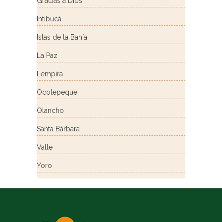
Gracias a Dios
Intibucá
Islas de la Bahía
La Paz
Lempira
Ocotepeque
Olancho
Santa Bárbara
Valle
Yoro