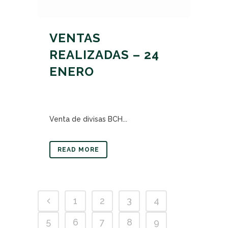
VENTAS
REALIZADAS – 24
ENERO
Venta de divisas BCH...
READ MORE
1
2
3
4
5
6
7
8
9